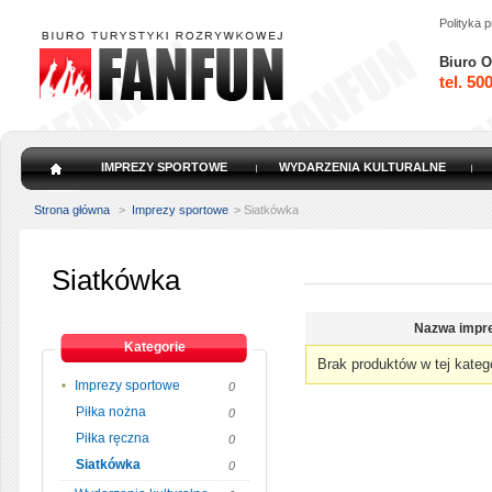
Polityka 
Biuro O
tel. 50
IMPREZY SPORTOWE
WYDARZENIA KULTURALNE
Strona główna
>
Imprezy sportowe
>
Siatkówka
Siatkówka
Nazwa impr
Kategorie
Brak produktów w tej katego
Imprezy sportowe
0
Piłka nożna
0
Piłka ręczna
0
Siatkówka
0