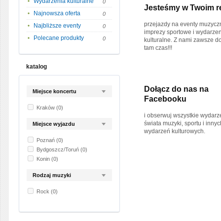
Wydarzenia kulturalne
0
Jesteśmy w Twoim r
Najnowsza oferta
0
przejazdy na eventy muzycz
Najbliższe eventy
0
imprezy sportowe i wydarze
Polecane produkty
0
kulturalne. Z nami zawsze d
tam czas!!!
katalog
Dołącz do nas na
Miejsce koncertu
Facebooku
Kraków
(0)
i obserwuj wszystkie wydarz
świata muzyki, sportu i innyc
Miejsce wyjazdu
wydarzeń kulturowych.
Poznań
(0)
Bydgoszcz/Toruń
(0)
Konin
(0)
Rodzaj muzyki
Rock
(0)